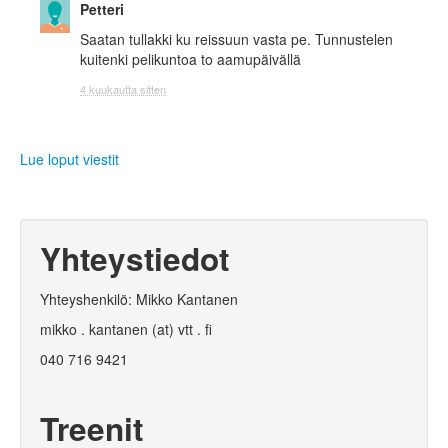
Petteri
Saatan tullakki ku reissuun vasta pe. Tunnustelen
kuitenki pelikuntoa to aamupäivällä
4 kuukautta sitten
Lue loput viestit
Yhteystiedot
Yhteyshenkilö: Mikko Kantanen
mikko . kantanen (at) vtt . fi
040 716 9421
Treenit