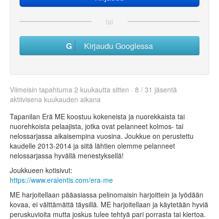
tai
Kirjaudu Googlessa
Viimeisin tapahtuma 2 kuukautta sitten · 8 / 31 jäsentä
aktiivisena kuukauden aikana
Tapanilan Erä ME koostuu kokeneista ja nuorekkaista tai
nuorehkoista pelaajista, jotka ovat pelanneet kolmos- tai
nelossarjassa aikaisempina vuosina. Joukkue on perustettu
kaudelle 2013-2014 ja siitä lähtien olemme pelanneet
nelossarjassa hyvällä menestyksellä!
Joukkueen kotisivut:
https://www.eralentis.com/era-me
ME harjoitellaan pääasiassa pelinomaisin harjoittein ja lyödään
kovaa, ei välttämättä täysillä. ME harjoitellaan ja käytetään hyviä
peruskuvioita mutta joskus tulee tehtyä pari porrasta tai kiertoa.